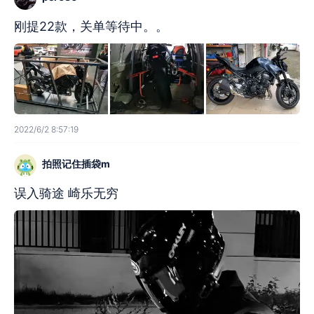
刚提22款，关单等待中。。
2022/6/2 8:57:19
拍照记住插袋m
误入骑途 崎乐无穷