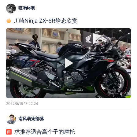
哎哟le喂
川崎Ninja ZX-6R静态欣赏
01:33
2022/5/18 17:22:24
南风萌宠部落
求推荐适合高个子的摩托
问