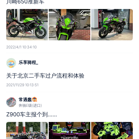
川崎650准新车
2022/4/1 10:34:10
乐享骑程_
关于北京二手车过户流程和体验
2021/11/29 10:13:51
常遇蠢
奔驰E级(进口)
Z900车主报个到……