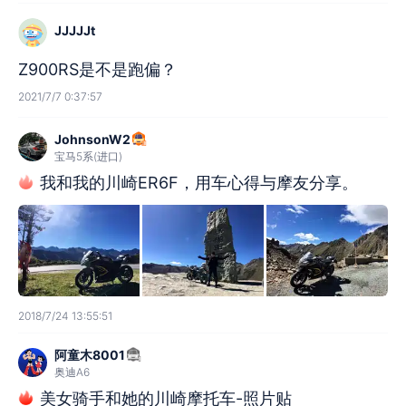
JJJJJt
Z900RS是不是跑偏？
2021/7/7 0:37:57
JohnsonW2
宝马5系(进口)
我和我的川崎ER6F，用车心得与摩友分享。
2018/7/24 13:55:51
阿童木8001
奥迪A6
美女骑手和她的川崎摩托车-照片贴