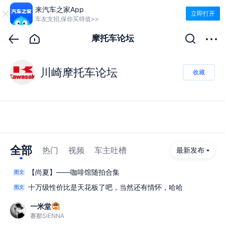
来汽车之家App
立即打开
车友支招,保你买得值>>
摩托车论坛
川崎摩托车论坛
收藏
全部
热门
视频
车主吐槽
最新发布
【尚夏】——咖啡馆随拍合集
图文
十万级性价比是天花板了吧，当然还有情怀，哈哈
图文
一米堂
赛那SIENNA