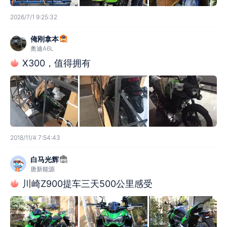
2026/7/1 9:25:32
俺刚拿本
奥迪A6L
X300，值得拥有
2018/11/4 7:54:43
白马光辉
唐新能源
川崎Z900提车三天500公里感受