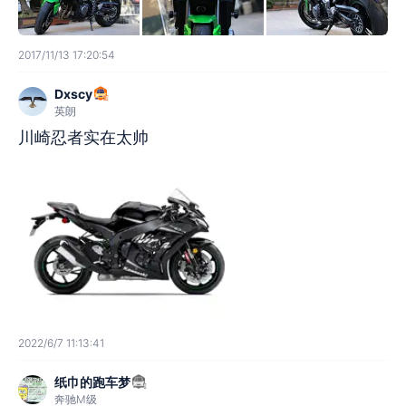
2017/11/13 17:20:54
Dxscy
英朗
川崎忍者实在太帅
2022/6/7 11:13:41
纸巾的跑车梦
奔驰M级