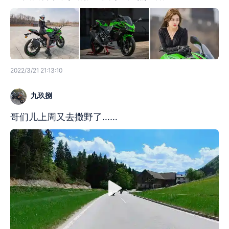
2022/3/21 21:13:10
九玖捌
哥们儿上周又去撒野了……