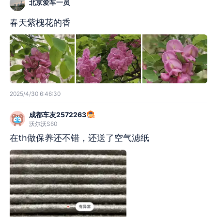
北京爱车一员
春天紫槐花的香
2025/4/30 6:46:30
成都车友2572263
沃尔沃S60
在th做保养还不错，还送了空气滤纸