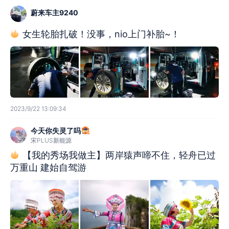
蔚来车主9240
女生轮胎扎破！没事，nio上门补胎~！
2023/9/22 13:09:34
今天你失灵了吗
宋PLUS新能源
【我的秀场我做主】两岸猿声啼不住，轻舟已过
万重山 建始自驾游