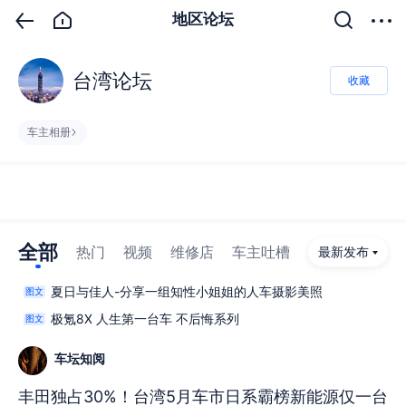
地区论坛
台湾论坛
收藏
车主相册
全部
热门
视频
维修店
车主吐槽
最新发布
夏日与佳人-分享一组知性小姐姐的人车摄影美照
图文
极氪8X 人生第一台车 不后悔系列
图文
车坛知阅
丰田独占30%！台湾5月车市日系霸榜新能源仅一台