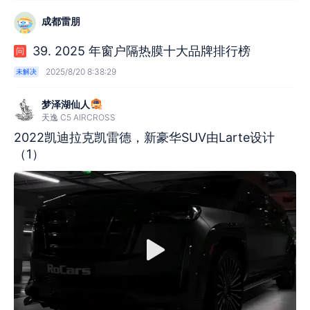
成都雷朋
39. 2025 年窗户隔热膜十大品牌排行榜
问
2025/8/20 8:38:29
未解决
梦泽湖仙人
天逸 C5 AIRCROSS
2022凯迪拉克凯雷德，新豪华SUV由Larte设计
（1）