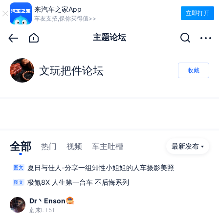
来汽车之家App
立即打开
车友支招,保你买得值>>
主题论坛
文玩把件论坛
收藏
全部
热门
视频
车主吐槽
最新发布
夏日与佳人-分享一组知性小姐姐的人车摄影美照
图文
极氪8X 人生第一台车 不后悔系列
图文
Dr丶Enson
蔚来ET5T