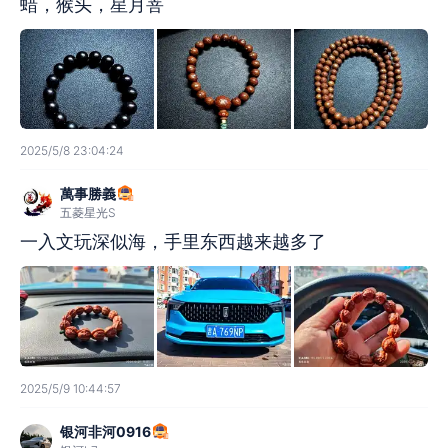
蜡，猴头，星月菩
2025/5/8 23:04:24
萬事勝義
五菱星光S
一入文玩深似海，手里东西越来越多了
2025/5/9 10:44:57
银河非河0916