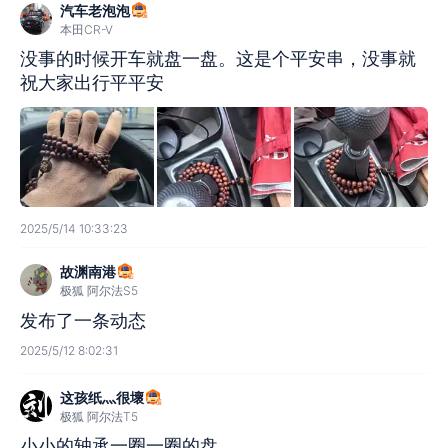
汽车老泡泡
本田CR-V
没事的时候开车就盘一盘。这是个平安串，没事就
祝大家出行平平安
2025/5/14 10:33:23
故渊南港
极狐 阿尔法S5
发布了一条动态
2025/5/12 8:02:31
这孩纸灬很壞
极狐 阿尔法T5
小小的轴承一圈一圈的盘