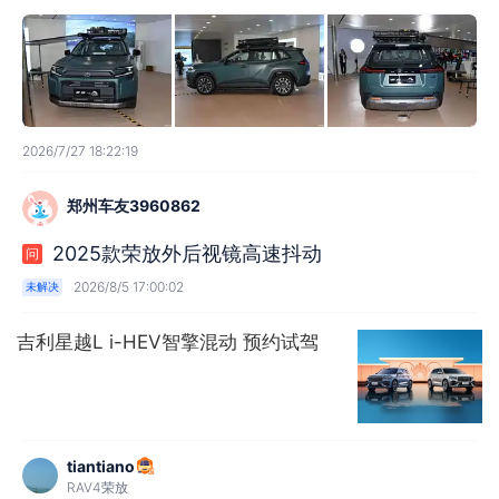
2026/7/27 18:22:19
郑州车友3960862
2025款荣放外后视镜高速抖动
问
2026/8/5 17:00:02
未解决
吉利星越L i-HEV智擎混动 预约试驾
tiantiano
RAV4荣放