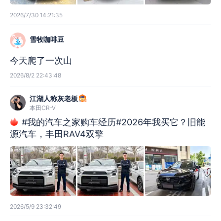
2026/7/30 14:21:35
雪牧咖啡豆
今天爬了一次山
2026/8/2 22:43:48
江湖人称灰老板
本田CR-V
#我的汽车之家购车经历#2026年我买它？旧能
源汽车，丰田RAV4双擎
2026/5/9 23:32:49