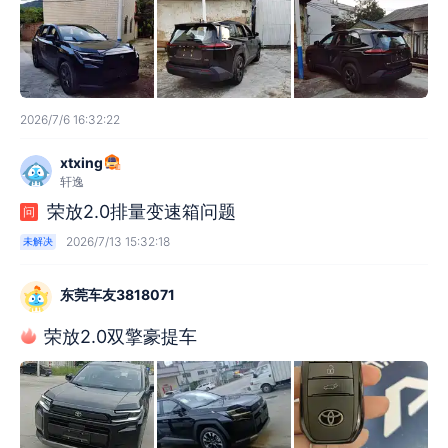
2026/7/6 16:32:22
xtxing
轩逸
荣放2.0排量变速箱问题
问
2026/7/13 15:32:18
未解决
东莞车友3818071
荣放2.0双擎豪提车