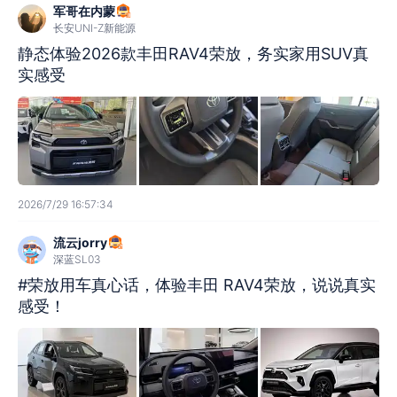
军哥在内蒙
长安UNI-Z新能源
静态体验2026款丰田RAV4荣放，务实家用SUV真
实感受
2026/7/29 16:57:34
流云jorry
深蓝SL03
#荣放用车真心话，体验丰田 RAV4荣放，说说真实
感受！