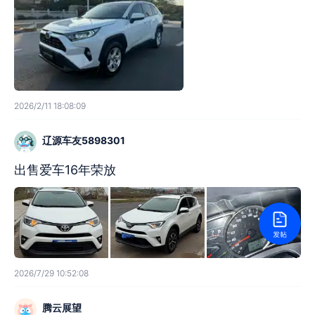
2026/2/11 18:08:09
辽源车友5898301
出售爱车16年荣放
2026/7/29 10:52:08
腾云展望