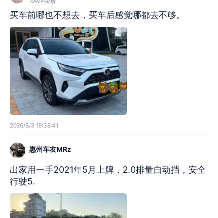
RAV4荣放
买车前哪也不想去，买车后感觉哪都去不够。
2026/8/3 19:38:41
惠州车友MRz
出家用一手2021年5月上牌，2.0排量自动挡，安全
行驶5.