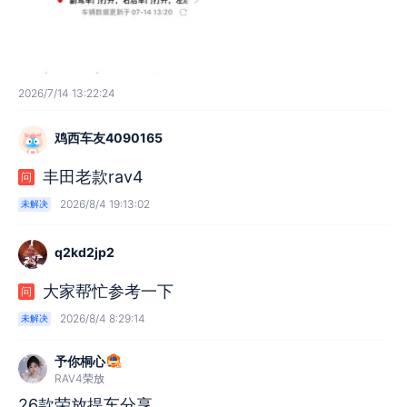
2026/7/14 13:22:24
鸡西车友4090165
丰田老款rav4
问
2026/8/4 19:13:02
未解决
q2kd2jp2
大家帮忙参考一下
问
2026/8/4 8:29:14
未解决
予你桐心
RAV4荣放
26款荣放提车分享