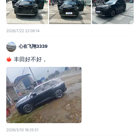
2026/7/22 22:09:14
心在飞翔3339
丰田好不好，
2026/3/10 18:25:51