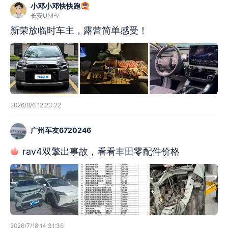
小邓小邓快快跑
长安UNI-V
新荣放临时车主，露营简单感受！
2026/8/6 12:23:22
广州车友6720246
rav4双擎出事故，看看丰田零配件价格
2026/7/18 14:31:36