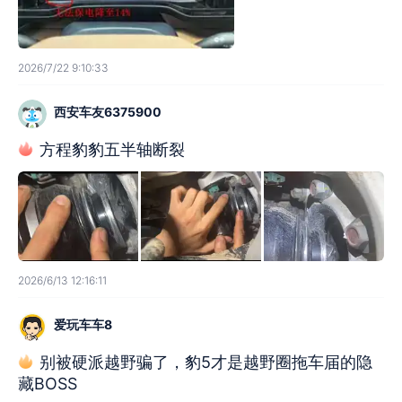
2026/7/22 9:10:33
西安车友6375900
方程豹豹五半轴断裂
2026/6/13 12:16:11
爱玩车车8
别被硬派越野骗了，豹5才是越野圈拖车届的隐
藏BOSS