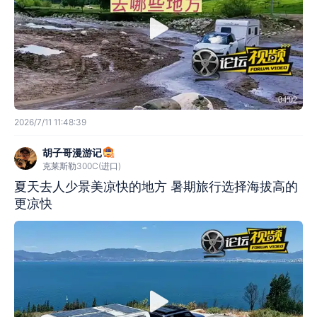
04:02
2026/7/11 11:48:39
胡子哥漫游记
克莱斯勒300C(进口)
夏天去人少景美凉快的地方 暑期旅行选择海拔高的
更凉快