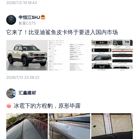
2026/7/3 10:19:42
申恒江SHJ
长安CS75
它来了！比亚迪鲨鱼皮卡终于要进入国内市场
2026/7/12 23:58:22
汇鑫建材
冰雹下的方程豹，原形毕露