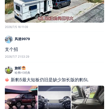
02:38
2026/7/5 16:11:09
风迷9979
支个招
2026/7/7 21:53:29
旅昕
哈弗H5经典
新豹5最大短板仍旧是缺少加长版的豹5L