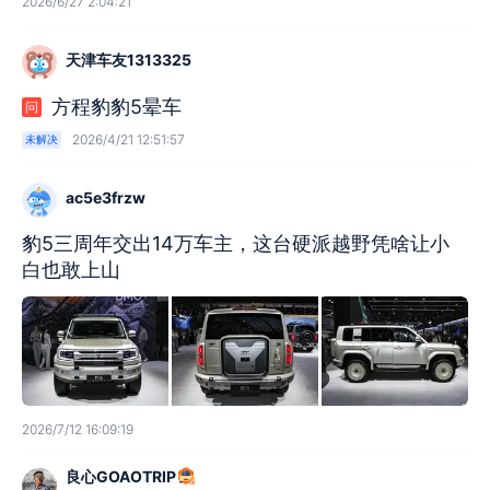
2026/6/27 2:04:21
天津车友1313325
方程豹豹5晕车
问
2026/4/21 12:51:57
未解决
ac5e3frzw
豹5三周年交出14万车主，这台硬派越野凭啥让小
白也敢上山
2026/7/12 16:09:19
良心GOAOTRIP