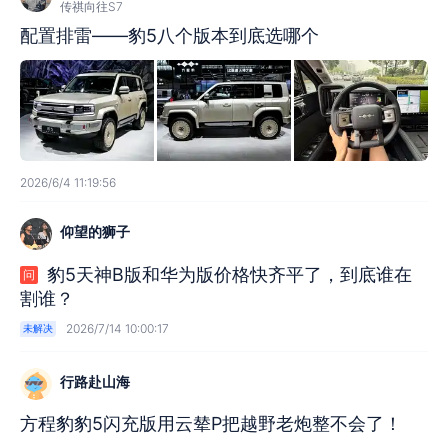
传祺向往S7
配置排雷——豹5八个版本到底选哪个
2026/6/4 11:19:56
仰望的狮子
豹5天神B版和华为版价格快齐平了，到底谁在
问
割谁？
2026/7/14 10:00:17
未解决
行路赴山海
方程豹豹5闪充版用云辇P把越野老炮整不会了！