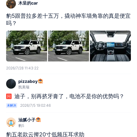
木呈的car
豹5跟普拉多差十五万，撬动神车墙角靠的真是便宜
吗？
2026/7/28 11:43:22
pizzaboy
凯美瑞
迪子，别再挤牙膏了，电池不是你的优势吗？
问
2026/7/5 19:02:46
未解决
油腻小子
豹5
豹五老款云撵20寸低频压耳求助