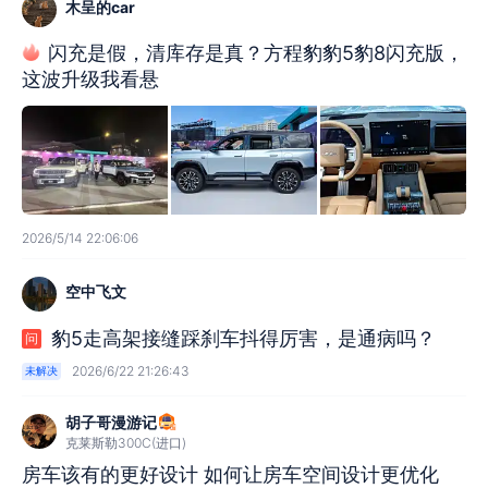
木呈的car
闪充是假，清库存是真？方程豹豹5豹8闪充版，
这波升级我看悬
2026/5/14 22:06:06
空中飞文
豹5走高架接缝踩刹车抖得厉害，是通病吗？
问
2026/6/22 21:26:43
未解决
胡子哥漫游记
克莱斯勒300C(进口)
房车该有的更好设计 如何让房车空间设计更优化