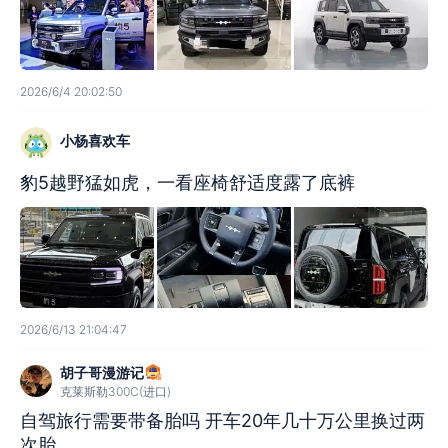
2026/6/4 20:02:50
小杨喜欢车
豹5越野猛如虎，一看座椅舒适度露了底裤
2026/6/13 21:04:47
胡子哥漫游记
克莱斯勒300C(进口)
自驾旅行需要带备胎吗 开车20年几十万公里换过两
次胎