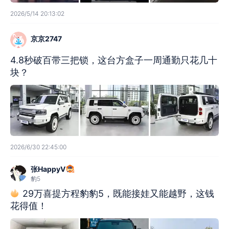
2026/5/14 20:13:02
京京2747
4.8秒破百带三把锁，这台方盒子一周通勤只花几十
块？
2026/6/30 22:45:00
张HappyV
豹5
29万喜提方程豹豹5，既能接娃又能越野，这钱
花得值！