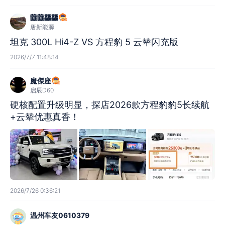
龖龖龘龘
唐新能源
坦克 300L Hi4-Z VS 方程豹 5 云辇闪充版
2026/7/7 11:48:14
魔傑座
启辰D60
硬核配置升级明显，探店2026款方程豹豹5长续航
+云辇优惠真香！
2026/7/26 0:36:21
温州车友0610379