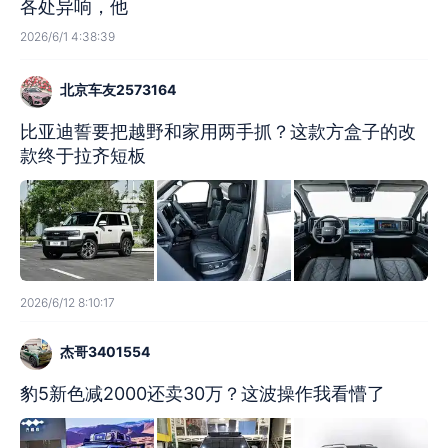
各处异响，他
2026/6/1 4:38:39
北京车友2573164
比亚迪誓要把越野和家用两手抓？这款方盒子的改
款终于拉齐短板
2026/6/12 8:10:17
杰哥3401554
豹5新色减2000还卖30万？这波操作我看懵了