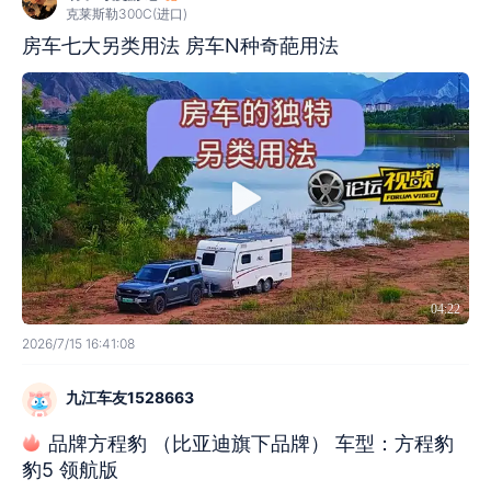
克莱斯勒300C(进口)
房车七大另类用法 房车N种奇葩用法
04:22
2026/7/15 16:41:08
九江车友1528663
品牌方程豹 （比亚迪旗下品牌） 车型：方程豹
豹5 领航版