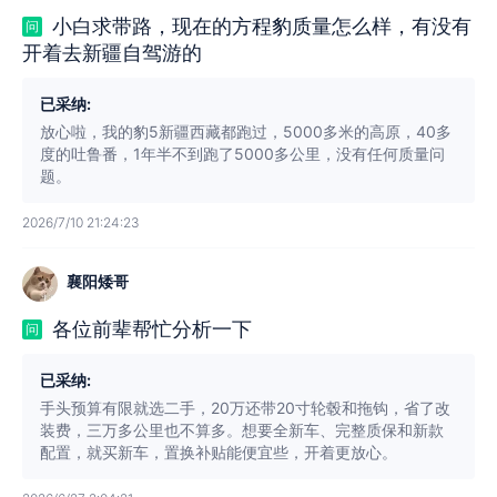
小白求带路，现在的方程豹质量怎么样，有没有
问
开着去新疆自驾游的
已采纳:
放心啦，我的豹5新疆西藏都跑过，5000多米的高原，40多
度的吐鲁番，1年半不到跑了5000多公里，没有任何质量问
题。
2026/7/10 21:24:23
襄阳矮哥
各位前辈帮忙分析一下
问
已采纳:
手头预算有限就选二手，20万还带20寸轮毂和拖钩，省了改
装费，三万多公里也不算多。想要全新车、完整质保和新款
配置，就买新车，置换补贴能便宜些，开着更放心。