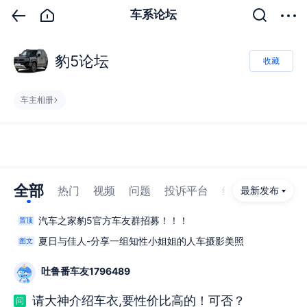
车系论坛
豹5论坛
收藏
车主相册
全部
热门
视频
问题
投诉平台
维修店
车主吐
最新发布
汽车之家豹5官方车友群招募！！！
置顶
夏日与佳人-分享一组知性小姐姐的人车摄影美照
图文
吐鲁番车友1796489
请大神介绍车衣,要性价比高的！可否？
问