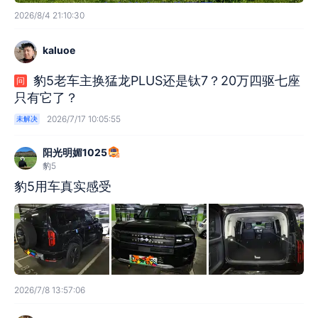
2026/8/4 21:10:30
kaluoe
豹5老车主换猛龙PLUS还是钛7？20万四驱七座
问
只有它了？
2026/7/17 10:05:55
未解决
阳光明媚1025
豹5
豹5用车真实感受
2026/7/8 13:57:06