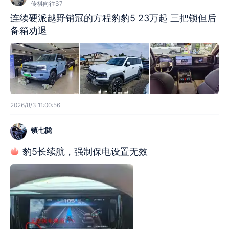
传祺向往S7
连续硬派越野销冠的方程豹豹5 23万起 三把锁但后
备箱劝退
2026/8/3 11:00:56
镇七陇
豹5长续航，强制保电设置无效